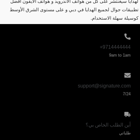
لهدايا سيغنتشر على كل من هواتف الأندرويد و هواتف الأيفون أفضل
تطبيقات جوال لجميع الهدايا في دبي و على مستوى الشرق الأوسط
كوسيلة سهلة الاستخدام.
9714444444+
9am to 1am
support@signature.com
7/24
أين الطلب الخاص بي؟
طلباتي