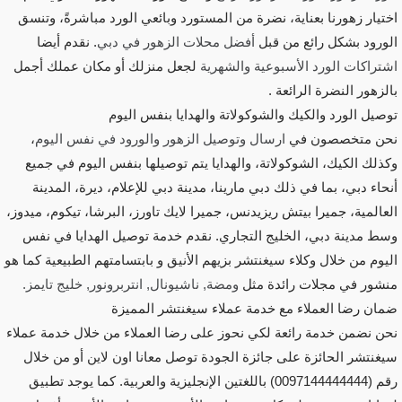
اختيار زهورنا بعناية، نضرة من المستورد وبائعي الورد مباشرةً، وتنسق
الورود بشكل رائع من قبل
أفضل محلات الزهور في دبي
. نقدم أيضا
اشتراكات الورد الأسبوعية والشهرية
لجعل منزلك أو مكان عملك أجمل
بالزهور النضرة الرائعة .
توصيل الورد والكيك والشوكولاتة والهدايا بنفس اليوم
نحن متخصصون في
ارسال وتوصيل الزهور والورود في نفس اليوم
،
وكذلك الكيك، الشوكولاتة، والهدايا يتم توصيلها بنفس اليوم في جميع
أنحاء دبي، بما في ذلك دبي مارينا، مدينة دبي للإعلام، ديرة، المدينة
العالمية، جميرا بيتش ريزيدنس، جميرا لايك تاورز، البرشا، تيكوم، ميدوز،
وسط مدينة دبي، الخليج التجاري. نقدم خدمة توصيل الهدايا في نفس
اليوم من خلال وكلاء سيغنتشر بزيهم الأنيق و بابتسامتهم الطبيعية كما هو
منشور في مجلات رائدة مثل
ومضة, ناشيونال, انتربرونور, خليج تايمز.
ضمان رضا العملاء مع خدمة عملاء سيغنتشر المميزة
نحن نضمن خدمة رائعة لكي نحوز على رضا العملاء من خلال خدمة عملاء
سيغنتشر الحائزة على جائزة الجودة توصل معانا اون لاين أو من خلال
رقم (0097144444444) باللغتين الإنجليزية والعربية. كما يوجد تطبيق