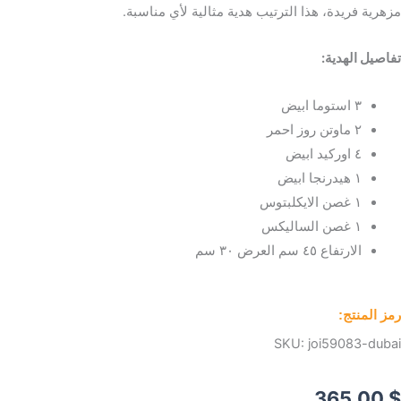
مزهرية فريدة، هذا الترتيب هدية مثالية لأي مناسبة.
تفاصيل الهدية:
٣ استوما ابيض
٢ ماوتن روز احمر
٤ اوركيد ابيض
١ هيدرنجا ابيض
١ غصن الايكلبتوس
١ غصن الساليكس
الارتفاع ٤٥ سم العرض ٣٠ سم
رمز المنتج:
SKU:
joi59083-dubai
365.00
$