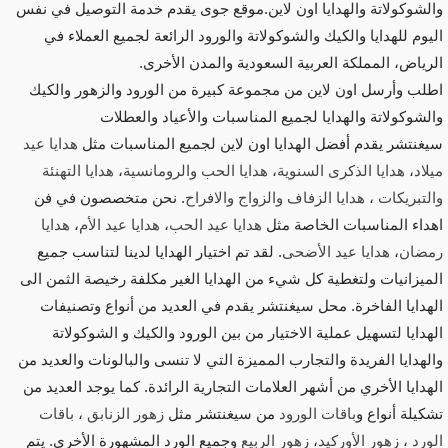
والشوكولاتة والهدايا اون لاين.موقع جوى يقدم خدمة التوصيل في نفس
اليوم للهدايا والكيك والشوكولاتة والورود الرائعة لجميع العملاء في
الرياض، المملكة العربية السعودية والمدن الأخرى.
اطلب وأرسل اون لاين من مجموعة كبيرة من الورود والزهور والكيك
والشوكولاتة والهدايا لجميع المناسبات والأعياد والعطلات
سيغنتشر يقدم أفضل الهدايا اون لاين لجميع المناسبات مثل
هدايا عيد
ميلاد
،
هدايا الذكرى السنوية
،
هدايا الحب والرومانسية
،
هدايا التهنئة
والتبريكات
،
هدايا الزفاف والزواج والافراح
. نحن متخصصون في فن
اهداء المناسبات الخاصة مثل
هدايا عيد الحب
،
هدايا عيد الأم
،
هدايا
رمضان
،
هدايا عيد الأضحى
. لقد تم اختيار الهدايا لدينا لتناسب جميع
الميزانيات ولتغطية كل شيء من الهدايا الغير مكلفة رخيصة الثمن الى
الهدايا الفاخرة. محل سيغنتشر يقدم في العديد من أنواع وتصنيفات
الهدايا لتسهيل عملية الاختيار من بين الورود والكيك و الشوكولاتة
والهدايا الفريدة والتجارب المميزة التي لا تنسى والبالونات والعديد من
الهدايا الأخري من أشهر العلامات التجارية الرائدة. كما يوجد العديد من
تشكيلة أنواع و
باقات الورود
من سيغنتشر مثل
زهور الزنابق
،
باقات
الورد
،
زهور الأوركيد
،
زهور الربيع
وجميع الورد المشهورة الأخري. يتم