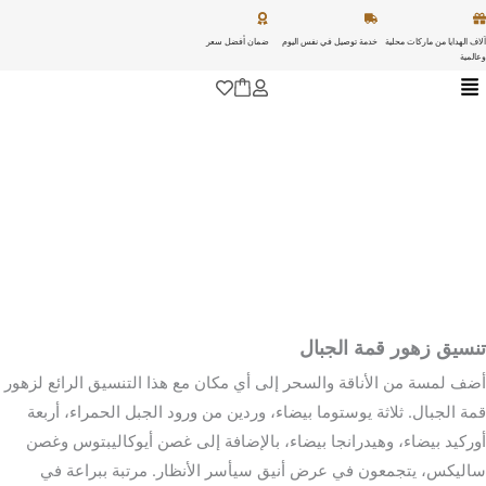
خطي
لى
آلاف الهدايا من ماركات محلية
خدمة توصيل في نفس اليوم
ضمان أفضل سعر
وعالمية
لمحتوى
تنسيق زهور قمة الجبال
أضف لمسة من الأناقة والسحر إلى أي مكان مع هذا التنسيق الرائع لزهور
قمة الجبال. ثلاثة يوستوما بيضاء، وردين من ورود الجبل الحمراء، أربعة
أوركيد بيضاء، وهيدرانجا بيضاء، بالإضافة إلى غصن أيوكاليبتوس وغصن
ساليكس، يتجمعون في عرض أنيق سيأسر الأنظار. مرتبة ببراعة في