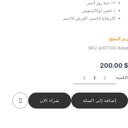
١٢ حبة روز أحمر
١ غصن أوكاليبتوس
الارتفاع ٤٥سم، العرض ٢٥سم
رمز المنتج:
SKU:
joi57733-dubai
200.00
$
كمية
الكمية
بوكيه
12
وردة
حمراء
إضافة إلى السلة
شراء الان