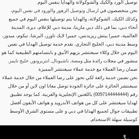
توصيل الورد والكيك والشوكولاتة والهدايا بنفس اليوم
نحن متخصصون في
ارسال وتوصيل الزهور والورود في نفس اليوم
،
وكذلك الكيك، الشوكولاتة، والهدايا يتم توصيلها بنفس اليوم في جميع
أنحاء دبي، بما في ذلك دبي مارينا، مدينة دبي للإعلام، ديرة، المدينة
العالمية، جميرا بيتش ريزيدنس، جميرا لايك تاورز، البرشا، تيكوم، ميدوز،
وسط مدينة دبي، الخليج التجاري. نقدم خدمة توصيل الهدايا في نفس
اليوم من خلال وكلاء سيغنتشر بزيهم الأنيق و بابتسامتهم الطبيعية كما هو
منشور في مجلات رائدة مثل
ومضة, ناشيونال, انتربرونور, خليج تايمز.
ضمان رضا العملاء مع خدمة عملاء سيغنتشر المميزة
نحن نضمن خدمة رائعة لكي نحوز على رضا العملاء من خلال خدمة عملاء
سيغنتشر الحائزة على جائزة الجودة توصل معانا اون لاين أو من خلال
رقم (0097144444444) باللغتين الإنجليزية والعربية. كما يوجد تطبيق
لهدايا سيغنتشر على كل من هواتف الأندرويد و هواتف الأيفون أفضل
تطبيقات جوال لجميع الهدايا في دبي و على مستوى الشرق الأوسط
كوسيلة سهلة الاستخدام.