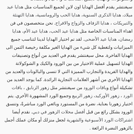
سيغنتشر يقدم أفضل الهدايا اون لاين لجميع المناسبات مثل
هدايا عيد
ميلاد
،
هدايا الذكرى السنوية
،
هدايا الحب والرومانسية
،
هدايا التهنئة
والتبريكات
،
هدايا الزفاف والزواج والافراح
. نحن متخصصون في فن
اهداء المناسبات الخاصة مثل
هدايا عيد الحب
،
هدايا عيد الأم
،
هدايا
رمضان
،
هدايا عيد الأضحى
. لقد تم اختيار الهدايا لدينا لتناسب جميع
الميزانيات ولتغطية كل شيء من الهدايا الغير مكلفة رخيصة الثمن الى
الهدايا الفاخرة. محل سيغنتشر يقدم في العديد من أنواع وتصنيفات
الهدايا لتسهيل عملية الاختيار من بين الورود والكيك و الشوكولاتة
والهدايا الفريدة والتجارب المميزة التي لا تنسى والبالونات والعديد من
الهدايا الأخري من أشهر العلامات التجارية الرائدة. كما يوجد العديد من
تشكيلة أنواع و
باقات الورود
من سيغنتشر مثل
زهور الزنابق
،
باقات
الورد
،
زهور الأوركيد
،
زهور الربيع
وجميع الورد المشهورة الأخري. يتم
اختيار زهورنا بعناية، نضرة من المستورد وبائعي الورد مباشرةً، وتنسق
الورود بشكل رائع من قبل
أفضل محلات الزهور في دبي
. نقدم أيضا
اشتراكات الورد الأسبوعية والشهرية
لجعل منزلك أو مكان عملك أجمل
بالزهور النضرة الرائعة .