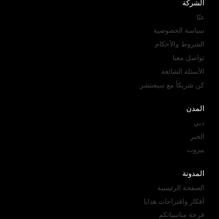
u
t
b
e
a
الشركة
b
e
o
d
g
عنّا
e
r
o
i
r
سياسة الخصوصية
k
n
a
الشروط والأحكام
m
تواصل معنا
الأسئلة الشائعة
كن شريكاً مع سيغنتشر
المدن
دبي
الخبر
بيروت
المدونة
الصفحة الرئيسية
أفكار واقتراحات هدايا
فرحة مناسباتكم