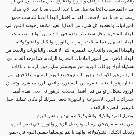
والتبريكات
،
هدايا الزفاف والزواج والافراح
. نحن متخصصون في فن
اهداء المناسبات الخاصة مثل
هدايا عيد الحب
،
هدايا عيد الأم
،
هدايا
رمضان
،
هدايا عيد الأضحى
. لقد تم اختيار الهدايا لدينا لتناسب جميع
الميزانيات ولتغطية كل شيء من الهدايا الغير مكلفة رخيصة الثمن الى
الهدايا الفاخرة. محل سيغنتشر يقدم في العديد من أنواع وتصنيفات
الهدايا لتسهيل عملية الاختيار من بين الورود والكيك و الشوكولاتة
والهدايا الفريدة والتجارب المميزة التي لا تنسى والبالونات والعديد من
الهدايا الأخري من أشهر العلامات التجارية الرائدة. كما يوجد العديد من
تشكيلة أنواع و
باقات الورود
من سيغنتشر مثل
زهور الزنابق
،
باقات
الورد
،
زهور الأوركيد
،
زهور الربيع
وجميع الورد المشهورة الأخري. يتم
اختيار زهورنا بعناية، نضرة من المستورد وبائعي الورد مباشرةً، وتنسق
الورود بشكل رائع من قبل
أفضل محلات الزهور في دبي
. نقدم أيضا
اشتراكات الورد الأسبوعية والشهرية
لجعل منزلك أو مكان عملك أجمل
بالزهور النضرة الرائعة .
توصيل الورد والكيك والشوكولاتة والهدايا بنفس اليوم
نحن متخصصون في
ارسال وتوصيل الزهور والورود في نفس اليوم
،
وكذلك الكيك، الشوكولاتة، والهدايا يتم توصيلها بنفس اليوم في جميع